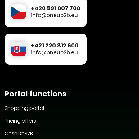
+420 591 007 700
info@pneub2b.eu
+421 220 812 600
info@pneub2b.eu
Portal functions
Shopping portal
Pricing offers
CashOnB2B