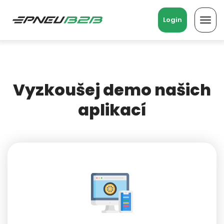
Login
Toggl
navig
Vyzkoušej demo našich
aplikací